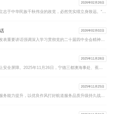
2026年02月26日
实干担当为民造福习近平总书记引领全党树立和践行正确政绩观一个胸怀远大目标、立志于中华民族千秋伟业的政党，必然凭实绩立身致远。“政绩观...
话
2026年02月02日
习近平在省部级主要领导干部学习贯彻党的二十届四中全会精神专题研讨班开班式上发表重要讲话强调深入学习贯彻党的二十届四中全会精神努力实...
2025年11月28日
为深入贯彻党的二十届四中全会精神，推动党建与业务工作深度融合，进一步筑牢海上安全屏障。2025年11月26日，宁德三都澳海事处、蕉城区气象局、...
2025年11月25日
今年以来，宁德外代公司党支部坚持以红色引擎赋能业务发展，锚定航道服务品质和服务能力提升，以优良作风打好航道服务品质升级持久战，宁德港漳...