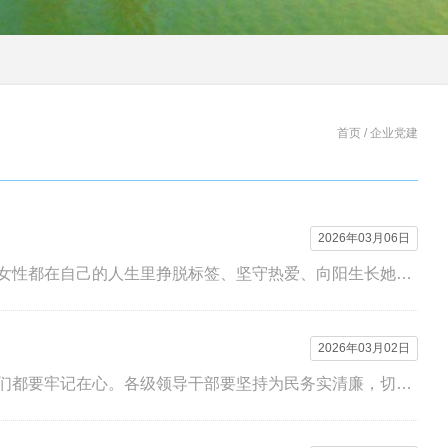
首页 /
企业党建
2026年03月06日
三月春风送暖，万物向阳而生我们迎来了三八国际妇女节春光为序，巾帼为章每一位女性都在自己的人生里挣脱标签、坚守热爱、向阳生长她们的每一...
2026年03月02日
让愿担当、敢担当、善担当蔚然成风※习近平一实干兴邦，空谈误国。这个道理，我们都要牢记在心。各级领导干部要坚持为民务实清廉，切实转变工作...