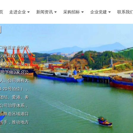
页
走进企业
新闻资讯
采购招标
企业党建
联系我
]
口物流主业的平
设施建设、营运
港口装卸、仓储、
司下辖3家分公
余人。公司拥有大
-20号泊位），
“团结、爱港、务
公司治理体系，
，打造区域港口
抓手，推动地方