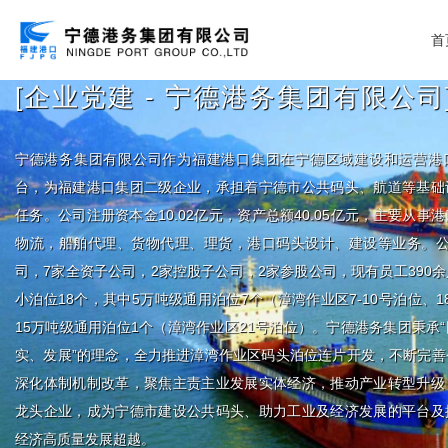
首
[企业党建 - 宁德港务集团有限公司
宁德港务集团有限公司作为福建港口集团在宁德区域建设和运营港
台，为福建港口集团二级企业，承担着宁德市公共码头、航道等基础
任务。公司注册资本金10.02亿元，资产总额40.05亿元，主要从事
物流，船舶代理、货物代理、理货，港口码头设计、建设等业务。公
司，7家全资子公司，2家控股子公司，2家参股公司，现有员工390
小泊位18个，其中5万吨级通用泊位7个（漳湾作业区7-10号泊位、18
15万吨级通用泊位1个（漳湾作业区21号泊位）。宁德港务集团秉承
实、发展”的理念，全力推进漳湾作业区码头泊位连片开发，不断完善
深化体制机制改革，聚焦主责主业发展实体经济，推动产业转型升级
龙头企业，成为宁德市建设公共码头、助力工业及经济发展的平台及
经济高质量发展超越。