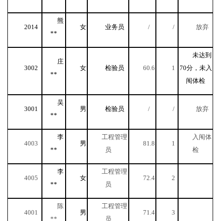
熊
2014
女
业务员
/
/
放弃
**
未达到
庄
3002
女
检验员
60.6
1
70分，未入
**
闱体检
吴
3001
男
检验员
/
/
放弃
**
李
工程管理
入闱体
4003
男
81.8
1
**
员
检
李
工程管理
4005
女
72.4
2
**
员
陈
工程管理
4001
男
71.4
3
**
员