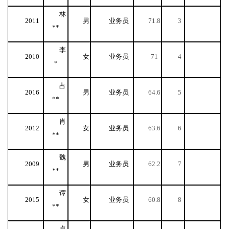
林
2011
男
业务员
71.8
3
**
李
2010
女
业务员
71
4
*
占
2016
男
业务员
64.6
5
**
肖
2012
女
业务员
63.6
6
**
魏
2009
男
业务员
62.2
7
**
谭
2015
女
业务员
60.8
8
**
卓