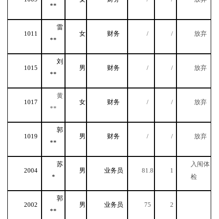
**
雷
1011
女
财务
/
/
放弃
**
刘
1015
男
财务
/
/
放弃
**
黄
1017
女
财务
/
/
放弃
**
郭
1019
男
财务
/
/
放弃
**
苏
入闱体
2004
男
业务员
81.8
1
*
检
郭
2002
男
业务员
75
2
**