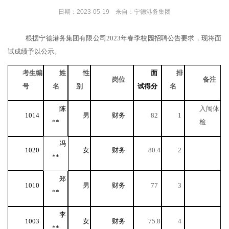
日期：2023-05-19 来自：宁德港务集团
根据
宁德港务集团有限公司
2023年春季校园招聘公告
要求，现将面
试成绩予以公示。
考生编
姓
性
面
排
岗位
备注
号
名
别
试得分
名
陈
入闱体
1014
男
财务
82
1
**
检
冯
1020
女
财务
80.4
2
**
郑
1010
男
财务
77
3
**
李
1003
女
财务
75.8
4
**