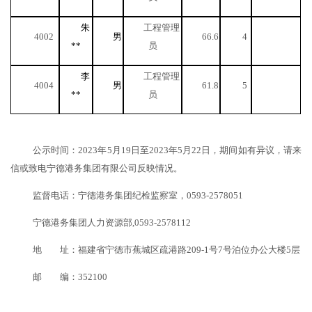
朱
工程管理
4002
男
66.6
4
**
员
李
工程管理
4004
男
61.8
5
**
员
公示时间：
202
3年5月19
日至
202
3年5月22日，期间如有异议，请来
信或致电宁德港务集团有限公司反映情况。
监督电话：宁德港务集团纪检监察室，
0593-2578051
宁德港务集团
人力资源部
,0593-
2578112
地 址：福建省宁德市蕉城区疏港路
209-1号7号泊位办公大楼5层
邮 编：
352100