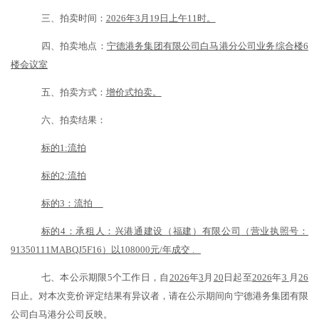
三、拍卖时间：
202
6
年
3月19
日
上午
11
时
。
四、拍卖地点：
宁德港务集团有限公司白马港分公司业务综合楼
6
楼会议室
五、拍卖方式：
增价式拍卖。
六、拍卖结果：
标的
1:流拍
标的
2
:流拍
标的
3：流拍
标的
4：
承租人：兴港通建设（福建）有限公司
（营业执照号：
91350111MABQJ5F16）
以
108000
元
/
年
成交
.
七、本公示期限
5个工作日，自
202
6
年
3
月
20
日起至
202
6
年
3
月
26
日止。对本次竞价评定结果有异议者，请在公示期间向宁德港务集团有限
公司白马港分公司反映。